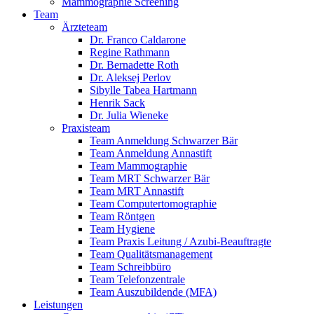
Mammographie Screening
Team
Ärzteteam
Dr. Franco Caldarone
Regine Rathmann
Dr. Bernadette Roth
Dr. Aleksej Perlov
Sibylle Tabea Hartmann
Henrik Sack
Dr. Julia Wieneke
Praxisteam
Team Anmeldung Schwarzer Bär
Team Anmeldung Annastift
Team Mammographie
Team MRT Schwarzer Bär
Team MRT Annastift
Team Computertomographie
Team Röntgen
Team Hygiene
Team Praxis Leitung / Azubi-Beauftragte
Team Qualitätsmanagement
Team Schreibbüro
Team Telefonzentrale
Team Auszubildende (MFA)
Leistungen