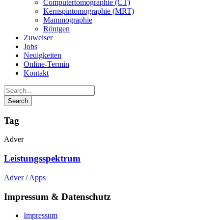
Computertomographie (CT)
Kernspintomographie (MRT)
Mammographie
Röntgen
Zuweiser
Jobs
Neuigkeiten
Online-Termin
Kontakt
Tag
Adver
Leistungsspektrum
Adver
/
Apps
Impressum & Datenschutz
Impressum