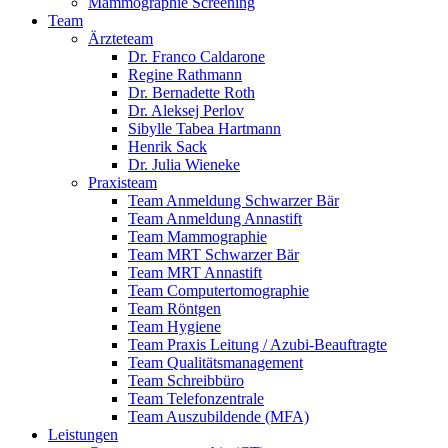
Mammographie Screening
Team
Ärzteteam
Dr. Franco Caldarone
Regine Rathmann
Dr. Bernadette Roth
Dr. Aleksej Perlov
Sibylle Tabea Hartmann
Henrik Sack
Dr. Julia Wieneke
Praxisteam
Team Anmeldung Schwarzer Bär
Team Anmeldung Annastift
Team Mammographie
Team MRT Schwarzer Bär
Team MRT Annastift
Team Computertomographie
Team Röntgen
Team Hygiene
Team Praxis Leitung / Azubi-Beauftragte
Team Qualitätsmanagement
Team Schreibbüro
Team Telefonzentrale
Team Auszubildende (MFA)
Leistungen