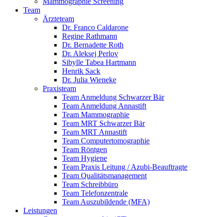
Mammographie Screening
Team
Ärzteteam
Dr. Franco Caldarone
Regine Rathmann
Dr. Bernadette Roth
Dr. Aleksej Perlov
Sibylle Tabea Hartmann
Henrik Sack
Dr. Julia Wieneke
Praxisteam
Team Anmeldung Schwarzer Bär
Team Anmeldung Annastift
Team Mammographie
Team MRT Schwarzer Bär
Team MRT Annastift
Team Computertomographie
Team Röntgen
Team Hygiene
Team Praxis Leitung / Azubi-Beauftragte
Team Qualitätsmanagement
Team Schreibbüro
Team Telefonzentrale
Team Auszubildende (MFA)
Leistungen